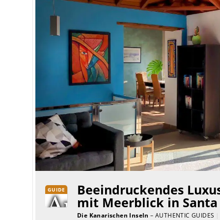
Beeindruckendes Luxus
GUIDE
mit Meerblick in Santa
Die Kanarischen Inseln
– AUTHENTIC GUIDES
|